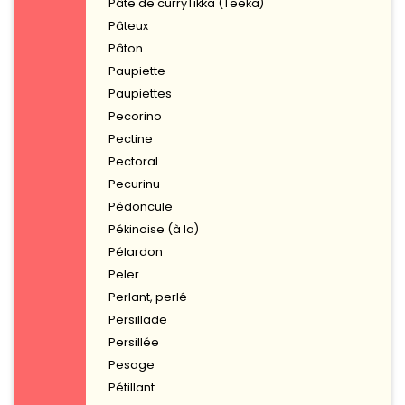
Pâte de curryTikka (Teeka)
Pâteux
Pâton
Paupiette
Paupiettes
Pecorino
Pectine
Pectoral
Pecurinu
Pédoncule
Pékinoise (à la)
Pélardon
Peler
Perlant, perlé
Persillade
Persillée
Pesage
Pétillant