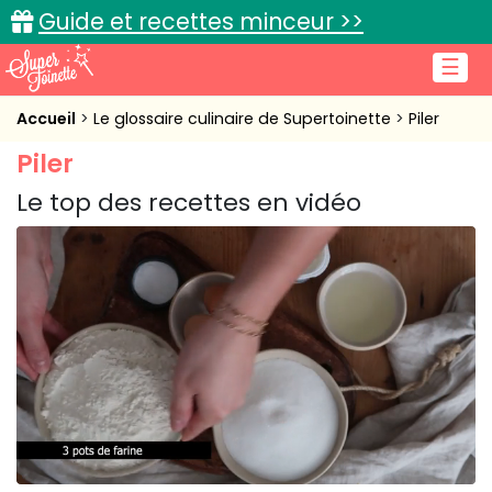
Guide et recettes minceur >>
☰
Accueil
Accueil
Le glossaire culinaire de Supertoinette
Piler
Piler
Recettes de cuisine
Le top des recettes en vidéo
Cuisine pratique
L'actu cuisine
Connexion