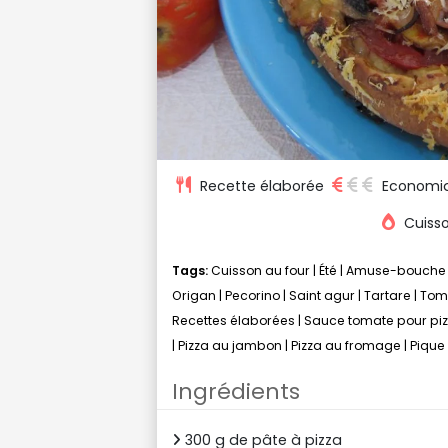
Recette élaborée
Economi
Cuisso
Tags:
Cuisson au four
|
Été
|
Amuse-bouche
Origan
|
Pecorino
|
Saint agur
|
Tartare
|
Tom
Recettes élaborées
|
Sauce tomate pour pi
|
Pizza au jambon
|
Pizza au fromage
|
Pique
Ingrédients
300 g de pâte à pizza