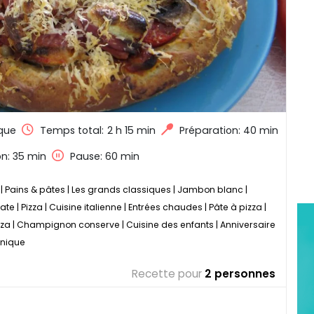
que
Temps total:
2 h 15 min
Préparation: 40 min
n: 35 min
Pause: 60 min
|
Pains & pâtes
|
Les grands classiques
|
Jambon blanc
|
ate
|
Pizza
|
Cuisine italienne
|
Entrées chaudes
|
Pâte à pizza
|
zza
|
Champignon conserve
|
Cuisine des enfants
|
Anniversaire
 nique
Recette pour
2 personnes