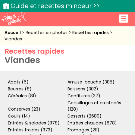
Guide et recettes minceur >>
☰
Accueil
Accueil
Recettes en photos
Recettes rapides
Viandes
Recettes de cuisine
Recettes rapides
Viandes
Cuisine pratique
L'actu cuisine
Abats (5)
Amuse-bouche (385)
Beurres (8)
Boissons (302)
Céréales (81)
Confitures (37)
Connexion
Coquillages et crustacés
Conserves (23)
(128)
Coulis (14)
Desserts (2689)
Entrées & salades (878)
Entrées chaudes (878)
Entrées froides (373)
Fromages (211)