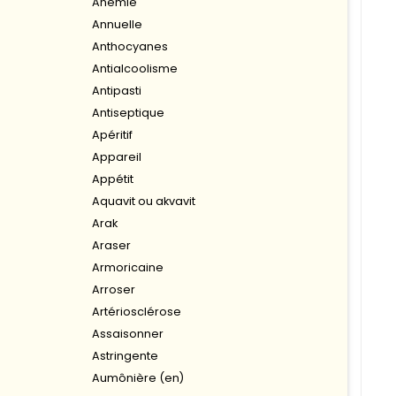
Anémie
Annuelle
Anthocyanes
Antialcoolisme
Antipasti
Antiseptique
Apéritif
Appareil
Appétit
Aquavit ou akvavit
Arak
Araser
Armoricaine
Arroser
Artériosclérose
Assaisonner
Astringente
Aumônière (en)