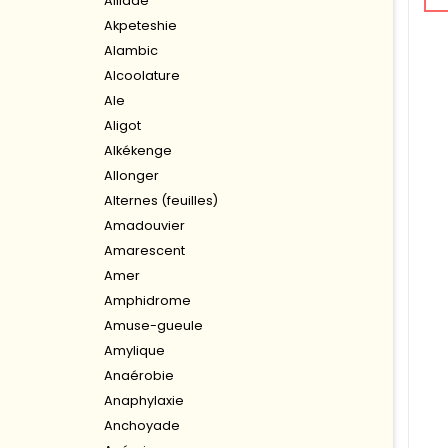
Aillade
Akpeteshie
Alambic
Alcoolature
Ale
Aligot
Alkékenge
Allonger
Alternes (feuilles)
Amadouvier
Amarescent
Amer
Amphidrome
Amuse-gueule
Amylique
Anaérobie
Anaphylaxie
Anchoyade