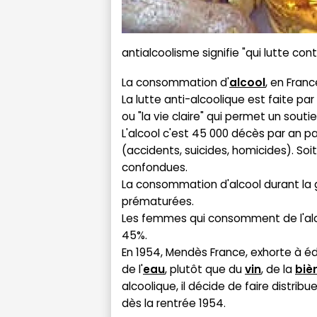
antialcoolisme signifie "qui lutte cont
La consommation d'
alcool
, en Fran
La lutte anti-alcoolique est faite 
ou "la vie claire" qui permet un sout
L'alcool c'est 45 000 décès par an par
(accidents, suicides, homicides). Soi
confondues.
La consommation d'alcool durant la g
prématurées.
Les femmes qui consomment de l'alc
45%.
En 1954, Mendès France, exhorte à é
de l'
eau
, plutôt que du
vin
, de la
biè
alcoolique, il décide de faire distrib
dès la rentrée 1954.