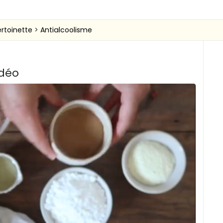
ertoinette
Antialcoolisme
idéo