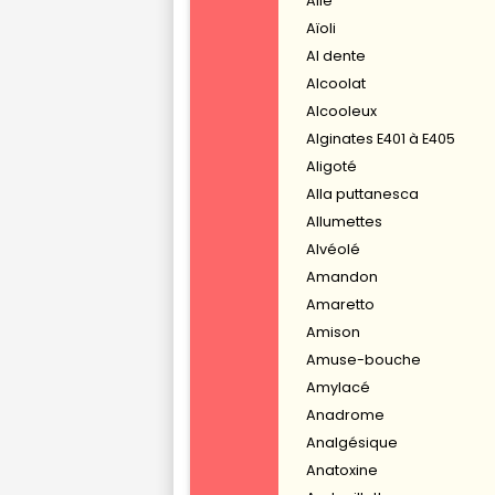
Aile
Aïoli
Al dente
Alcoolat
Alcooleux
Alginates E401 à E405
Aligoté
Alla puttanesca
Allumettes
Alvéolé
Amandon
Amaretto
Amison
Amuse-bouche
Amylacé
Anadrome
Analgésique
Anatoxine