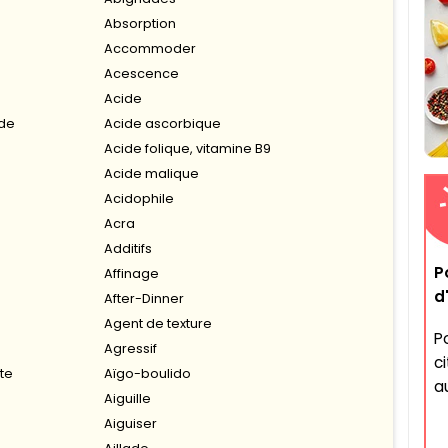
Absorption
Accommoder
Acescence
Acide
ide
Acide ascorbique
Acide folique, vitamine B9
Acide malique
Acidophile
Acra
Additifs
P
Affinage
d
After-Dinner
Agent de texture
P
Agressif
c
te
Aïgo-boulido
a
Aiguille
Aiguiser