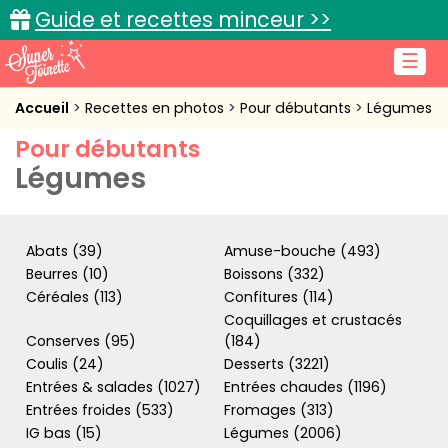
Guide et recettes minceur >>
☰
Accueil
Accueil
Recettes en photos
Pour débutants
Légumes
Pour débutants
Recettes de cuisine
Légumes
Cuisine pratique
L'actu cuisine
Abats (39)
Amuse-bouche (493)
Beurres (10)
Boissons (332)
Céréales (113)
Confitures (114)
Coquillages et crustacés
Connexion
Conserves (95)
(184)
Coulis (24)
Desserts (3221)
Entrées & salades (1027)
Entrées chaudes (1196)
Entrées froides (533)
Fromages (313)
IG bas (15)
Légumes (2006)