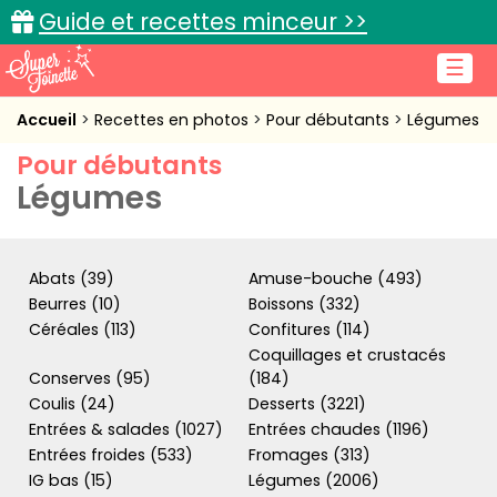
Guide et recettes minceur >>
☰
Accueil
Accueil
Recettes en photos
Pour débutants
Légumes
Pour débutants
Recettes de cuisine
Légumes
Cuisine pratique
L'actu cuisine
Abats (39)
Amuse-bouche (493)
Beurres (10)
Boissons (332)
Céréales (113)
Confitures (114)
Coquillages et crustacés
Connexion
Conserves (95)
(184)
Coulis (24)
Desserts (3221)
Entrées & salades (1027)
Entrées chaudes (1196)
Entrées froides (533)
Fromages (313)
IG bas (15)
Légumes (2006)