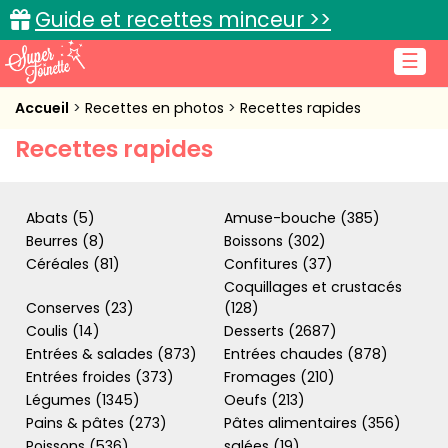
Guide et recettes minceur >>
☰
Accueil
Accueil
Recettes en photos
Recettes rapides
Recettes rapides
Recettes de cuisine
Cuisine pratique
Abats (5)
Amuse-bouche (385)
L'actu cuisine
Beurres (8)
Boissons (302)
Céréales (81)
Confitures (37)
Coquillages et crustacés
Conserves (23)
(128)
Coulis (14)
Desserts (2687)
Connexion
Entrées & salades (873)
Entrées chaudes (878)
Entrées froides (373)
Fromages (210)
Légumes (1345)
Oeufs (213)
Pains & pâtes (273)
Pâtes alimentaires (356)
Poissons (536)
salées (19)