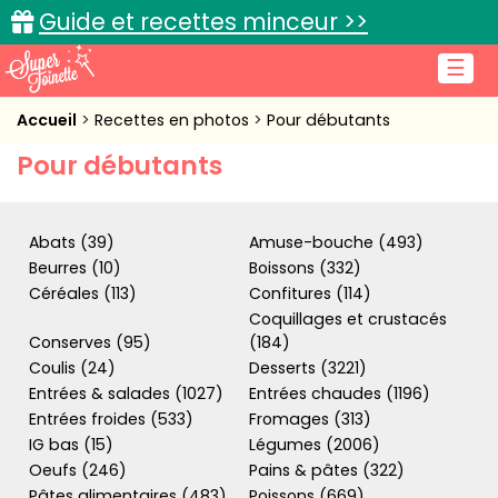
Guide et recettes minceur >>
☰
Accueil
Accueil
Recettes en photos
Pour débutants
Pour débutants
Recettes de cuisine
Cuisine pratique
Abats (39)
Amuse-bouche (493)
L'actu cuisine
Beurres (10)
Boissons (332)
Céréales (113)
Confitures (114)
Coquillages et crustacés
Conserves (95)
(184)
Coulis (24)
Desserts (3221)
Connexion
Entrées & salades (1027)
Entrées chaudes (1196)
Entrées froides (533)
Fromages (313)
IG bas (15)
Légumes (2006)
Oeufs (246)
Pains & pâtes (322)
Pâtes alimentaires (483)
Poissons (669)