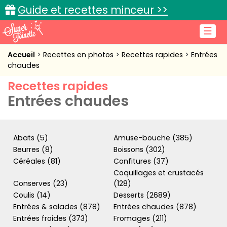
Guide et recettes minceur >>
☰
Accueil
Accueil
Recettes en photos
Recettes rapides
Entrées
chaudes
Recettes de cuisine
Recettes rapides
Entrées chaudes
Cuisine pratique
L'actu cuisine
Abats (5)
Amuse-bouche (385)
Beurres (8)
Boissons (302)
Céréales (81)
Confitures (37)
Connexion
Coquillages et crustacés
Conserves (23)
(128)
Coulis (14)
Desserts (2689)
Entrées & salades (878)
Entrées chaudes (878)
Entrées froides (373)
Fromages (211)