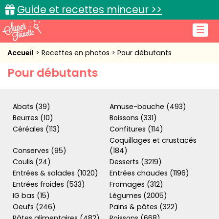
Guide et recettes minceur >>
☰
Accueil
Accueil
Recettes en photos
Pour débutants
Pour débutants
Recettes de cuisine
Cuisine pratique
Abats (39)
Amuse-bouche (493)
L'actu cuisine
Beurres (10)
Boissons (331)
Céréales (113)
Confitures (114)
Coquillages et crustacés
Conserves (95)
(184)
Coulis (24)
Desserts (3219)
Connexion
Entrées & salades (1020)
Entrées chaudes (1196)
Entrées froides (533)
Fromages (312)
IG bas (15)
Légumes (2005)
Oeufs (246)
Pains & pâtes (322)
Pâtes alimentaires (482)
Poissons (668)