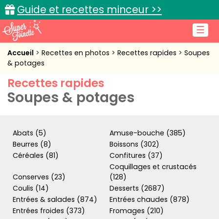
Guide et recettes minceur >>
☰
Accueil
Accueil
Recettes en photos
Recettes rapides
Soupes
& potages
Recettes de cuisine
Recettes rapides
Soupes & potages
Cuisine pratique
L'actu cuisine
Abats (5)
Amuse-bouche (385)
Beurres (8)
Boissons (302)
Céréales (81)
Confitures (37)
Connexion
Coquillages et crustacés
Conserves (23)
(128)
Coulis (14)
Desserts (2687)
Entrées & salades (874)
Entrées chaudes (878)
Entrées froides (373)
Fromages (210)