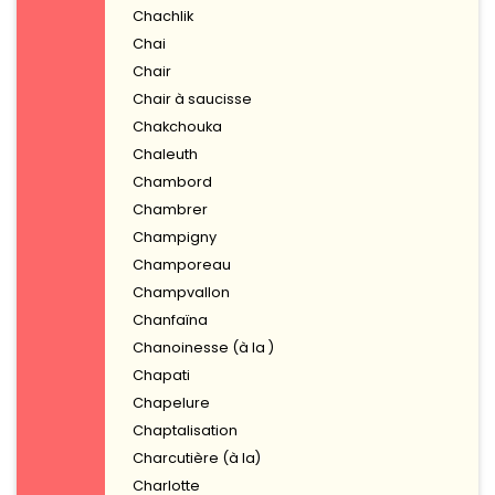
Chachlik
Chai
Chair
Chair à saucisse
Chakchouka
Chaleuth
Chambord
Chambrer
Champigny
Champoreau
Champvallon
Chanfaïna
Chanoinesse (à la )
Chapati
Chapelure
Chaptalisation
Charcutière (à la)
Charlotte