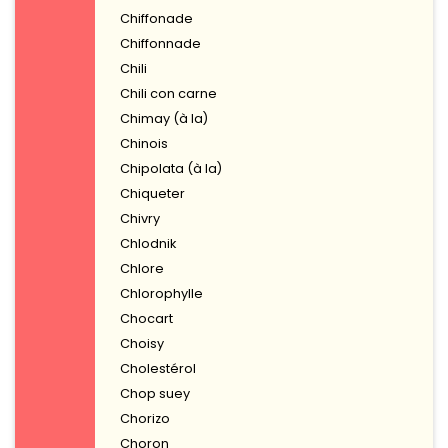
Chiffonade
Chiffonnade
Chili
Chili con carne
Chimay (à la)
Chinois
Chipolata (à la)
Chiqueter
Chivry
Chlodnik
Chlore
Chlorophylle
Chocart
Choisy
Cholestérol
Chop suey
Chorizo
Choron