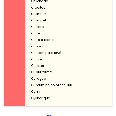
Cruchade
Crudités
Crumble
Crumpet
Cuillère
Cuire
Cuire à blanc
Cuisson
Cuisson pâte levée
Cuivre
Culotter
Cupuliforme
Curaçao
Curcumine colorant E100
Curry
Cylindrique