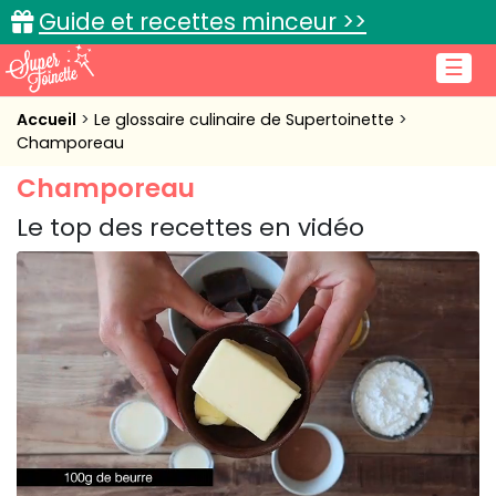
Guide et recettes minceur >>
☰
Accueil
Accueil
Le glossaire culinaire de Supertoinette
Champoreau
Recettes de cuisine
Champoreau
Cuisine pratique
Le top des recettes en vidéo
L'actu cuisine
Connexion