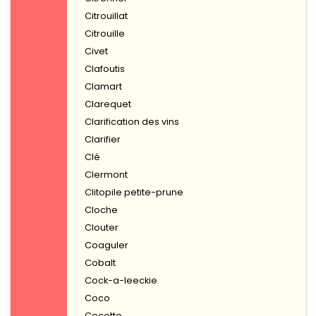
Citrouillat
Citrouille
Civet
Clafoutis
Clamart
Clarequet
Clarification des vins
Clarifier
Clé
Clermont
Clitopile petite-prune
Cloche
Clouter
Coaguler
Cobalt
Cock-a-leeckie
Coco
Cocotte