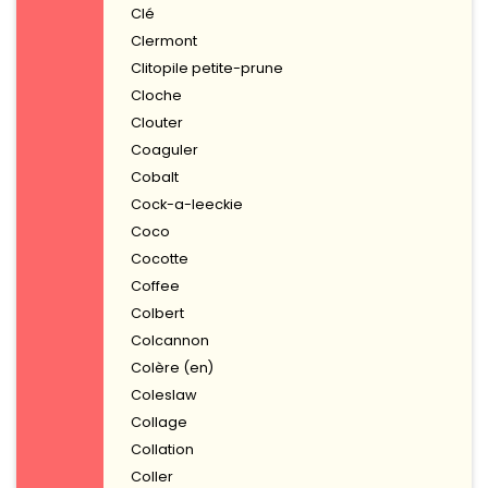
Clé
Clermont
Clitopile petite-prune
Cloche
Clouter
Coaguler
Cobalt
Cock-a-leeckie
Coco
Cocotte
Coffee
Colbert
Colcannon
Colère (en)
Coleslaw
Collage
Collation
Coller