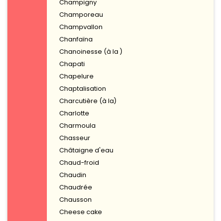
Champigny
Champoreau
Champvallon
Chanfaïna
Chanoinesse (à la )
Chapati
Chapelure
Chaptalisation
Charcutière (à la)
Charlotte
Charmoula
Chasseur
Châtaigne d'eau
Chaud-froid
Chaudin
Chaudrée
Chausson
Cheese cake