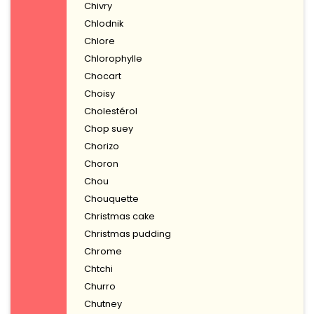
Chivry
Chlodnik
Chlore
Chlorophylle
Chocart
Choisy
Cholestérol
Chop suey
Chorizo
Choron
Chou
Chouquette
Christmas cake
Christmas pudding
Chrome
Chtchi
Churro
Chutney