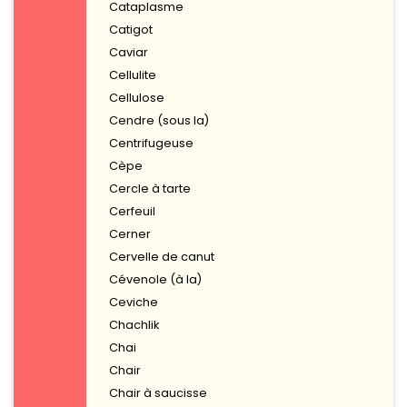
Cataplasme
Catigot
Caviar
Cellulite
Cellulose
Cendre (sous la)
Centrifugeuse
Cèpe
Cercle à tarte
Cerfeuil
Cerner
Cervelle de canut
Cévenole (à la)
Ceviche
Chachlik
Chai
Chair
Chair à saucisse