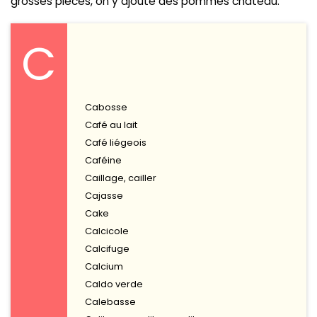
grosses pièces, on y ajoute des pommes château.
C
Cabosse
Café au lait
Café liégeois
Caféine
Caillage, cailler
Cajasse
Cake
Calcicole
Calcifuge
Calcium
Caldo verde
Calebasse