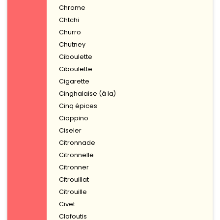
Chrome
Chtchi
Churro
Chutney
Ciboulette
Ciboulette
Cigarette
Cinghalaise (à la)
Cinq épices
Cioppino
Ciseler
Citronnade
Citronnelle
Citronner
Citrouillat
Citrouille
Civet
Clafoutis