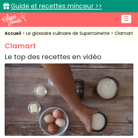
Guide et recettes minceur >>
☰
Accueil
Accueil
Le glossaire culinaire de Supertoinette
Clamart
Clamart
Recettes de cuisine
Le top des recettes en vidéo
Cuisine pratique
L'actu cuisine
Connexion