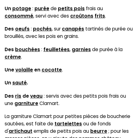
Un
potage
:
purée
de
petits pois
frais au
consommé
, servi avec des
croûtons
frits
.
Des
oeufs
:
pochés
, sur
canapés
tartinés de purée ou
brouillés, avec les pois en grains.
Des
bouchées
:
feuilletées
,
garnies
de purée à la
crème
.
Une
volaille
en
cocotte
.
Un
sauté
.
Des
ris
de
veau
: servis avec des petits pois frais ou
une
garniture
Clamart.
La garniture Clamart pour petites pièces de boucherie
sautées, est faite de
tartelettes
ou de fonds
d'
artichaut
emplis de petits pois au
beurre
; pour les